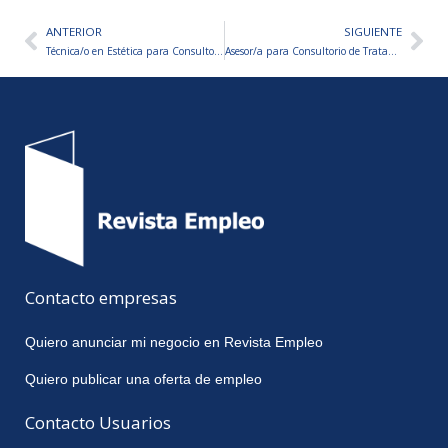
ANTERIOR
SIGUIENTE
Ant
Sig
Técnica/o en Estética para Consultorio de tecnología Láser
Asesor/a para Consultorio de Tratamientos Estéticos
Contacto empresas
Quiero anunciar mi negocio en Revista Empleo
Quiero publicar una oferta de empleo
Contacto Usuarios