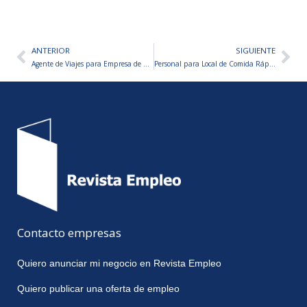
ANTERIOR
SIGUIENTE
Ant
Sig
Agente de Viajes para Empresa de Viajes – TRABAJO DESDE CASA
Personal para Local de Comida Rápida – VARIOS PUESTOS A CUBRIR
Contacto empresas
Quiero anunciar mi negocio en Revista Empleo
Quiero publicar una oferta de empleo