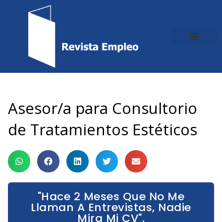
Ir
al
contenido
Asesor/a para Consultorio
de Tratamientos Estéticos
"Hace 2 Meses Que No Me
Llaman A Entrevistas, Nadie
Mira Mi CV".