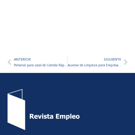
ANTERIOR
SIGUIENTE
Ant
Sig
Personal para Local de Comida Rápida – VARIOS PUESTOS A CUBRIR
Auxiliar de Limpieza para Empresa de Productos Químicos