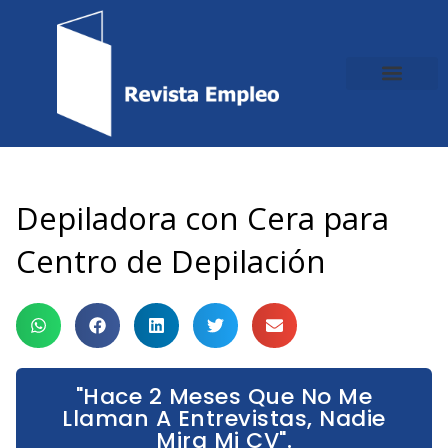
Ir
al
contenido
Depiladora con Cera para
Centro de Depilación
"Hace 2 Meses Que No Me
Llaman A Entrevistas, Nadie
Mira Mi CV".