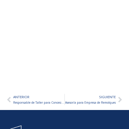
ANTERIOR
SIGUIENTE
Ant
Sig
Responsable de Taller para Concesionario de Ómnibuses
Asesor/a para Empresa de Remolques