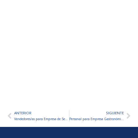
ANTERIOR
SIGUIENTE
Ant
Sig
Vendedores/as para Empresa de Servicios Crediticios
Personal para Empresa Gastronómica – VARIAS VACANTES A CUBRIR