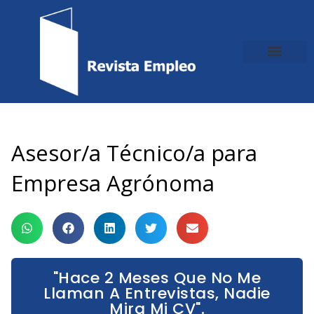
Ir
al
contenido
Asesor/a Técnico/a para
Empresa Agrónoma
"Hace 2 Meses Que No Me
Llaman A Entrevistas, Nadie
Mira Mi CV".