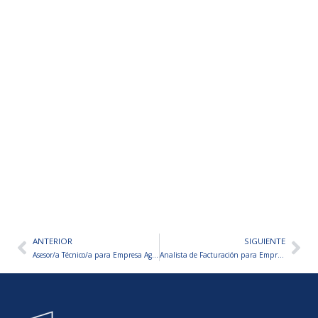
ANTERIOR
SIGUIENTE
Ant
Sig
Asesor/a Técnico/a para Empresa Agrónoma
Analista de Facturación para Empresa Alimenticia