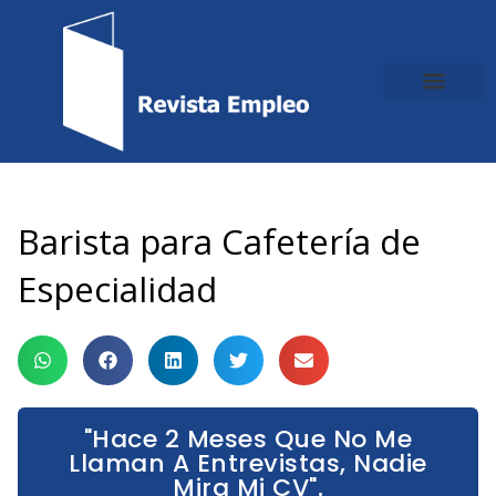
Ir
al
contenido
Barista para Cafetería de
Especialidad
"Hace 2 Meses Que No Me
Llaman A Entrevistas, Nadie
Mira Mi CV".