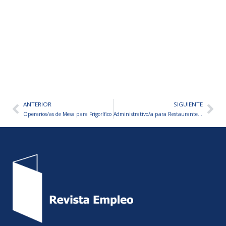
ANTERIOR
SIGUIENTE
Ant
Sig
Operarios/as de Mesa para Frigorífico
Administrativo/a para Restaurante «VON BERRY»