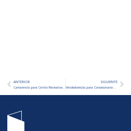
ANTERIOR
SIGUIENTE
Ant
Sig
Camarero/a para Centro Recreativo – Tierra del Fuego
Vendedores/as para Concesionario de Autos