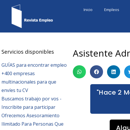
Ir
Inicio
Empleos
al
contenido
Asistente Adm
Servicios disponibles
GUÍAS para encontrar empleo
+400 empresas
multinacionales para que
envíes tu CV
"Hace 2 M
Buscamos trabajo por vos -
Inscribite para participar
Ofrecemos Asesoramiento
Ilimitado Para Personas Que
Alg