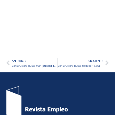
ANTERIOR
SIGUIENTE
Ant
Sig
Constructora Busca Manipulador Telescopio – Catamarca
Constructora Busca Soldador -Catamarca