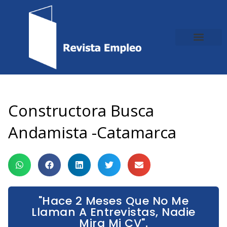
Ir
al
contenido
Constructora Busca
Andamista -Catamarca
"Hace 2 Meses Que No Me
Llaman A Entrevistas, Nadie
Mira Mi CV".