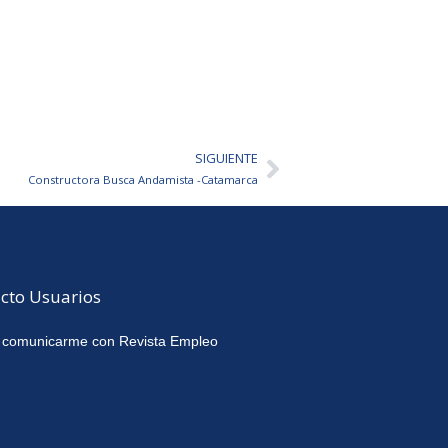
SIGUIENTE
Siguiente
Constructora Busca Andamista -Catamarca
cto Usuarios
 comunicarme con Revista Empleo