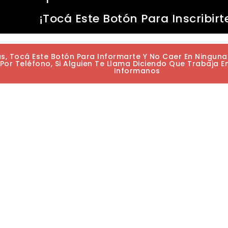
¡Tocá Este Botón Para Inscribirt
as, Tocá Este Botón Para Informarte Y No Caer En Ningun
or Teléfono, Si Alguien Te Llama Diciendo Que Trabaja E
Informanos