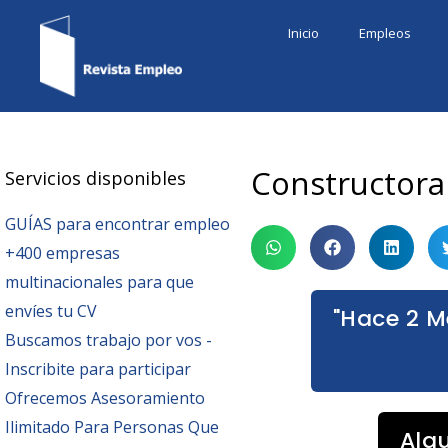
Ir
Inicio
Empleos
al
contenido
Constructora
Servicios disponibles
GUÍAS para encontrar empleo
+400 empresas
multinacionales para que
envíes tu CV
"Hace 2 M
Buscamos trabajo por vos -
Inscribite para participar
Ofrecemos Asesoramiento
Ilimitado Para Personas Que
Alg