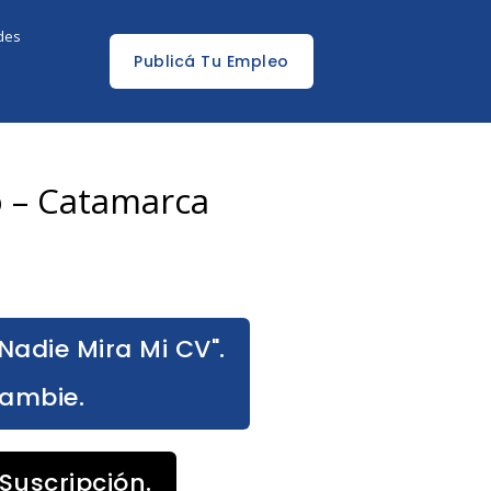
edes
Publicá Tu Empleo
o – Catamarca
Nadie Mira Mi CV".
Cambie.
Suscripción.