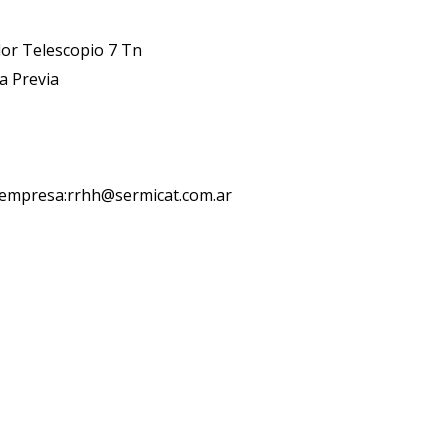
or Telescopio 7 Tn
a Previa
a empresa:rrhh@sermicat.com.ar