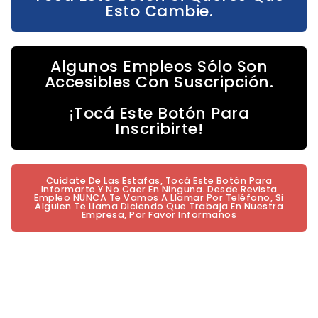
Esto Cambie.
Algunos Empleos Sólo Son
Accesibles Con Suscripción.
¡Tocá Este Botón Para
Inscribirte!
Cuidate De Las Estafas, Tocá Este Botón Para
Informarte Y No Caer En Ninguna. Desde Revista
Empleo NUNCA Te Vamos A Llamar Por Teléfono, Si
Alguien Te Llama Diciendo Que Trabaja En Nuestra
Empresa, Por Favor Informanos