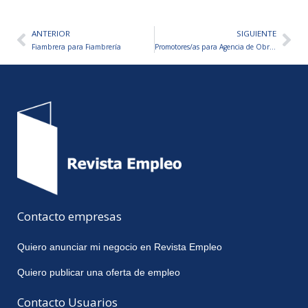
ANTERIOR
SIGUIENTE
Ant
Sig
Fiambrera para Fiambrería
Promotores/as para Agencia de Obra Social
Contacto empresas
Quiero anunciar mi negocio en Revista Empleo
Quiero publicar una oferta de empleo
Contacto Usuarios