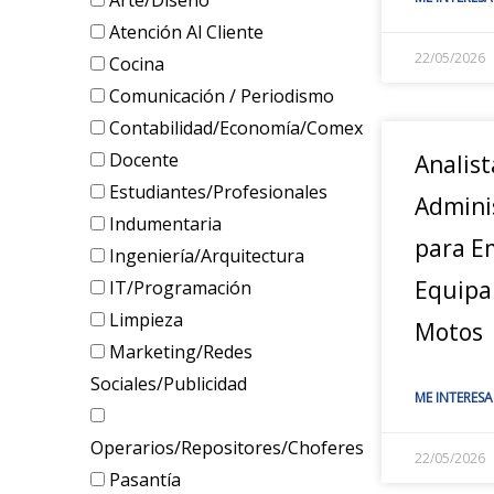
Arte/Diseño
Atención Al Cliente
22/05/2026
Cocina
Comunicación / Periodismo
Contabilidad/Economía/Comex
Docente
Analist
Estudiantes/Profesionales
Admini
Indumentaria
para E
Ingeniería/Arquitectura
Equipa
IT/Programación
Limpieza
Motos
Marketing/Redes
Sociales/Publicidad
ME INTERESA
Operarios/Repositores/Choferes
22/05/2026
Pasantía