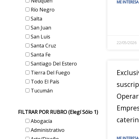
Neuquén
ME INTERESA
Río Negro
Salta
San Juan
San Luis
22/05/2026
Santa Cruz
Santa Fe
Santiago Del Estero
Exclusi
Tierra Del Fuego
Todo El País
suscrip
Tucumán
Operar
Empres
FILTRAR POR RUBRO (elegí Sólo 1)
cateri
Abogacía
Administrativo
ME INTERESA