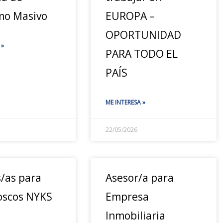
o Masivo
EUROPA –
OPORTUNIDAD
 »
PARA TODO EL
PAÍS
ME INTERESA »
22/05/2026
s/as para
Asesor/a para
oscos NYKS
Empresa
Inmobiliaria