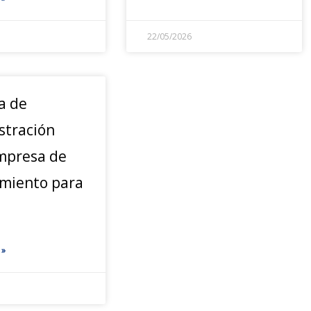
22/05/2026
a de
stración
mpresa de
miento para
 »