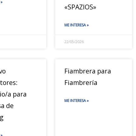
 »
«SPAZIOS»
ME INTERESA »
22/05/2026
vo
Fiambrera para
tores:
Fiambrería
io/a para
ME INTERESA »
a de
ng
 »