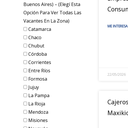
Buenos Aires) – (elegí Esta
Consum
Opción Para Ver Todas Las
Vacantes En La Zona)
ME INTERESA
Catamarca
Chaco
Chubut
Córdoba
Corrientes
Entre Ríos
22/05/2026
Formosa
Jujuy
La Pampa
Cajero
La Rioja
Mendoza
Maxiki
Misiones