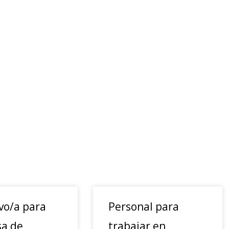
vo/a para
Personal para
a de
trabajar en