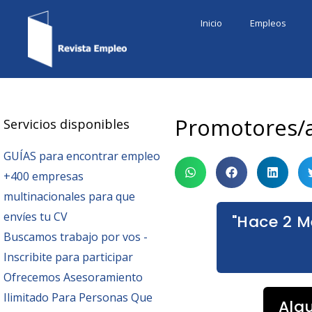
Ir
Inicio
Empleos
al
contenido
Promotores/a
Servicios disponibles
GUÍAS para encontrar empleo
+400 empresas
multinacionales para que
envíes tu CV
"Hace 2 M
Buscamos trabajo por vos -
Inscribite para participar
Ofrecemos Asesoramiento
Ilimitado Para Personas Que
Alg