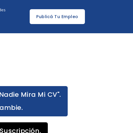
edes
Publicá Tu Empleo
Nadie Mira Mi CV".
Cambie.
Suscripción.