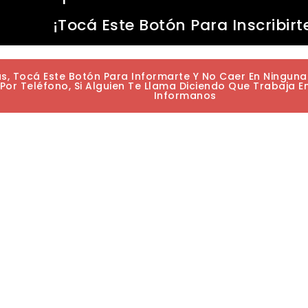
¡Tocá Este Botón Para Inscribirt
as, Tocá Este Botón Para Informarte Y No Caer En Ningun
or Teléfono, Si Alguien Te Llama Diciendo Que Trabaja E
Informanos