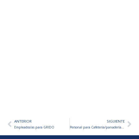
ANTERIOR
SIGUIENTE
Ant
Sig
Empleados/as para GRIDO
Personal para Cafetería/panadería – VARIOS PUESTOS A CUBRIR