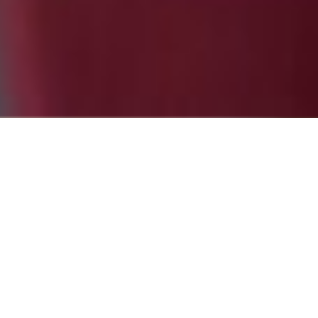
eo
 empezar
Partne
e sólo
evia.