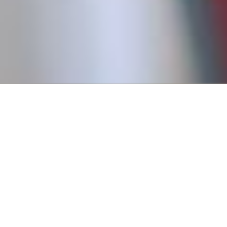
Conseguí tu primer empl
Creemos que todos tienen derecho a trabajar, y para eso es
fundamental pasar por un primer empleo que nos permita
a tener experiencia.
Por eso, en 2016, fundamos Revista Empleo con la misión d
publicar ofertas de trabajo que no requieren experiencia pr