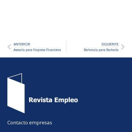
ANTERIOR
SIGUIENTE
Ant
Sig
Asesor/a para Empresa Financiera
Barbero/a para Barbería
Contacto empresas