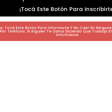
¡Tocá Este Botón Para Inscribirt
as, Tocá Este Botón Para Informarte Y No Caer En Ningun
or Teléfono, Si Alguien Te Llama Diciendo Que Trabaja E
Informanos