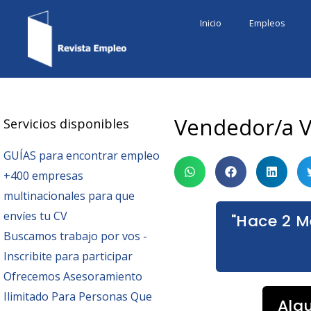
Ir
Inicio
Empleos
al
contenido
Vendedor/a V
Servicios disponibles
GUÍAS para encontrar empleo
+400 empresas
multinacionales para que
envíes tu CV
"Hace 2 M
Buscamos trabajo por vos -
Inscribite para participar
Ofrecemos Asesoramiento
Ilimitado Para Personas Que
Alg