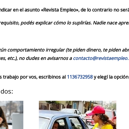
indicar en el asunto «Revista Empleo», de lo contrario no se
requisito, podés explicar cómo lo suplirías. Nadie nace apr
ún comportamiento irregular (te piden dinero, te piden abrir
es, etc.), no dudes en avisarnos a
contacto@revistaempleo
trabajo por vos, escribinos al
1136732958
y elegí la opción
ados: