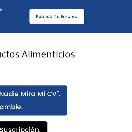
edes
Publicá Tu Empleo
ctos Alimenticios
Nadie Mira Mi CV".
Cambie.
Suscripción.