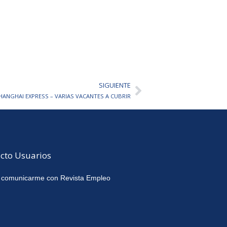
SIGUIENTE
Siguiente
SHANGHAI EXPRESS – VARIAS VACANTES A CUBRIR
cto Usuarios
 comunicarme con Revista Empleo