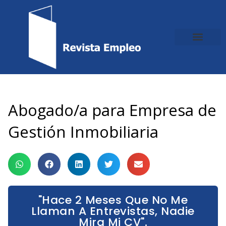
Ir
al
contenido
Abogado/a para Empresa de
Gestión Inmobiliaria
"Hace 2 Meses Que No Me
Llaman A Entrevistas, Nadie
Mira Mi CV".