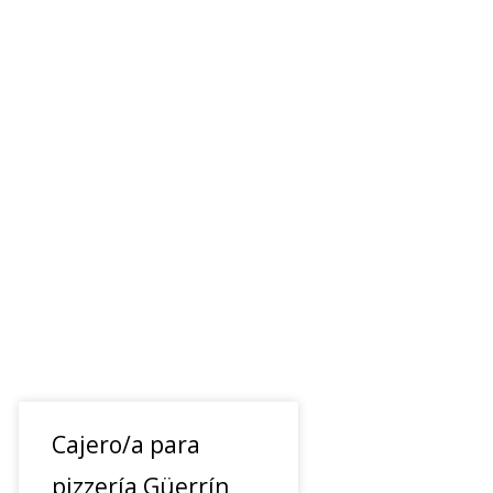
Cajero/a para
pizzería Güerrín