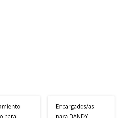
amiento
Encargados/as
to para
para DANDY