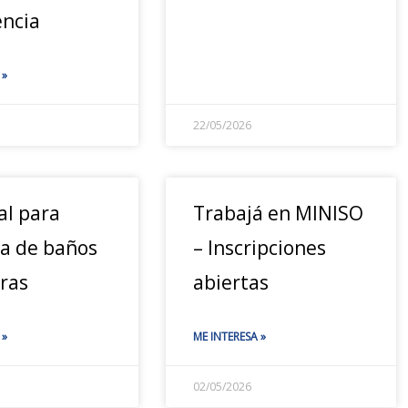
encia
 »
22/05/2026
al para
Trabajá en MINISO
za de baños
– Inscripciones
eras
abiertas
 »
ME INTERESA »
02/05/2026