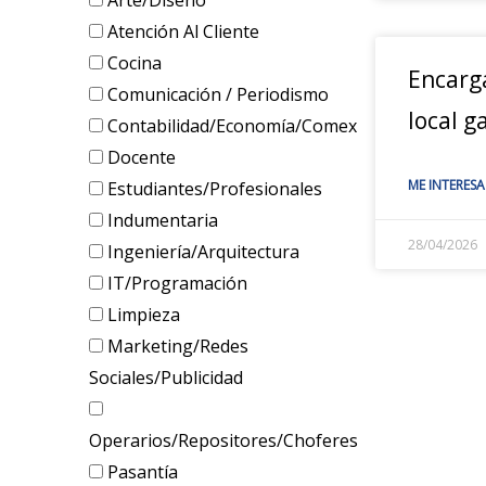
Arte/Diseño
Atención Al Cliente
Cocina
Encarg
Comunicación / Periodismo
local 
Contabilidad/Economía/Comex
Docente
ME INTERESA
Estudiantes/Profesionales
Indumentaria
28/04/2026
Ingeniería/Arquitectura
IT/Programación
Limpieza
Marketing/Redes
Sociales/Publicidad
Operarios/Repositores/Choferes
Pasantía