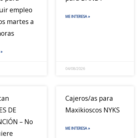
uir empleo
ME INTERESA »
os martes a
horas
 »
04/08/2026
can
Cajeros/as para
ES DE
Maxikioscos NYKS
CIÓN – No
ME INTERESA »
uiere