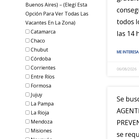
Buenos Aires) – (elegí Esta
conseg
Opción Para Ver Todas Las
todos l
Vacantes En La Zona)
Catamarca
las 14 
Chaco
Chubut
ME INTERESA
Córdoba
Corrientes
06/08/2026
Entre Ríos
Formosa
Jujuy
Se bus
La Pampa
AGENT
La Rioja
Mendoza
PREVEN
Misiones
se req