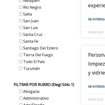
Neuquén
experi
Río Negro
Salta
ME INTERESA
San Juan
San Luis
05/06/2026
Santa Cruz
Santa Fe
Santiago Del Estero
Person
Tierra Del Fuego
Todo El País
limpie
Tucumán
y vidri
FILTRAR POR RUBRO (elegí Sólo 1)
ME INTERESA
Abogacía
Administrativo
05/05/2026