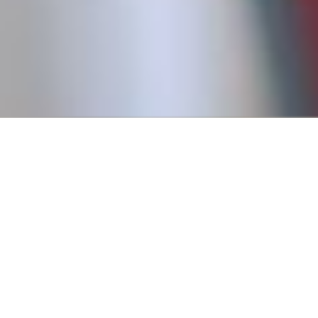
Conseguí tu primer empl
Creemos que todos tienen derecho a trabajar, y para eso es
fundamental pasar por un primer empleo que nos permita
a tener experiencia.
Por eso, en 2016, fundamos Revista Empleo con la misión d
publicar ofertas de trabajo que no requieren experiencia pr