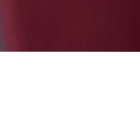
eo
 empezar
Partne
e sólo
evia.