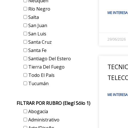
Neuquén
Río Negro
ME INTERESA
Salta
San Juan
San Luis
29/06/2026
Santa Cruz
Santa Fe
Santiago Del Estero
TECNIC
Tierra Del Fuego
Todo El País
TELEC
Tucumán
ME INTERESA
FILTRAR POR RUBRO (elegí Sólo 1)
Abogacía
Administrativo