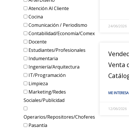
Arte/Diseño
Atención Al Cliente
Cocina
Comunicación / Periodismo
24/06/2026
Contabilidad/Economía/Comex
Docente
Estudiantes/Profesionales
Vended
Indumentaria
Venta d
Ingeniería/Arquitectura
Catálo
IT/Programación
Limpieza
Marketing/Redes
ME INTERESA
Sociales/Publicidad
12/06/2026
Operarios/Repositores/Choferes
Pasantía