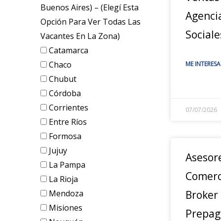
Buenos Aires) – (elegí Esta
Agenci
Opción Para Ver Todas Las
Sociale
Vacantes En La Zona)
Catamarca
Chaco
ME INTERESA
Chubut
Córdoba
Corrientes
07/07/2026
Entre Ríos
Formosa
Jujuy
Asesor
La Pampa
Comerc
La Rioja
Mendoza
Broker
Misiones
Prepag