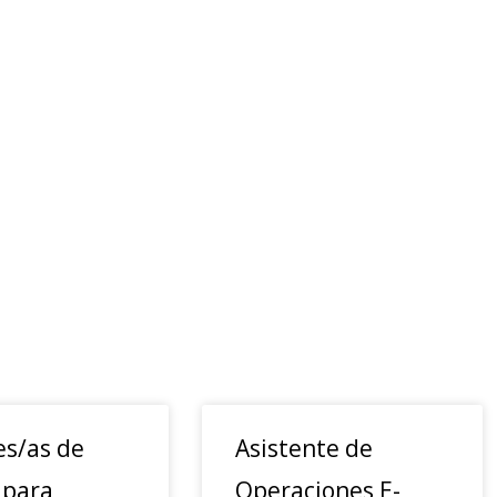
es/as de
Asistente de
 para
Operaciones E-