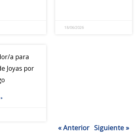
18/06/2026
or/a para
e Joyas por
go
 »
« Anterior
Siguiente »