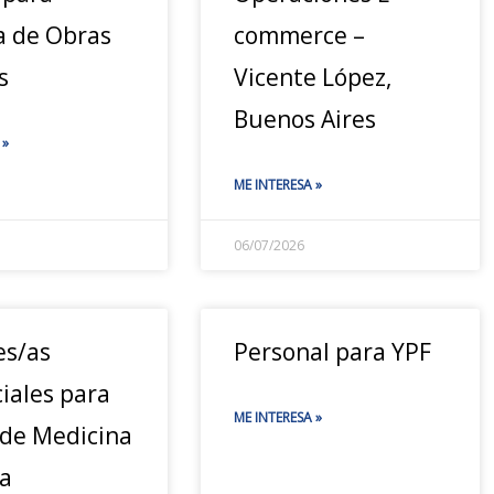
a de Obras
commerce –
s
Vicente López,
Buenos Aires
 »
ME INTERESA »
06/07/2026
es/as
Personal para YPF
iales para
ME INTERESA »
 de Medicina
a