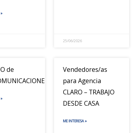
 »
25/06/2026
O de
Vendedores/as
OMUNICACIONES
para Agencia
CLARO – TRABAJO
 »
DESDE CASA
ME INTERESA »