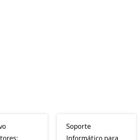
vo
Soporte
tores:
Informático para