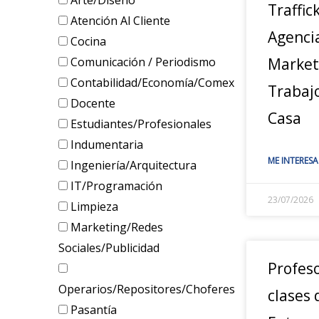
Arte/Diseño
Traffic
Atención Al Cliente
Agenci
Cocina
Comunicación / Periodismo
Marketi
Contabilidad/Economía/Comex
Trabaj
Docente
Casa
Estudiantes/Profesionales
Indumentaria
ME INTERESA
Ingeniería/Arquitectura
IT/Programación
23/07/2026
Limpieza
Marketing/Redes
Sociales/Publicidad
Profes
Operarios/Repositores/Choferes
clases 
Pasantía