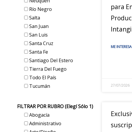
Neuquén
para E
Río Negro
Produc
Salta
San Juan
Intangi
San Luis
Santa Cruz
ME INTERESA
Santa Fe
Santiago Del Estero
Tierra Del Fuego
Todo El País
Tucumán
27/07/2026
FILTRAR POR RUBRO (elegí Sólo 1)
Exclusi
Abogacía
Administrativo
suscrip