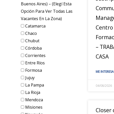
Buenos Aires) – (elegí Esta
Commu
Opción Para Ver Todas Las
Manage
Vacantes En La Zona)
Catamarca
Centro
Chaco
Formac
Chubut
– TRAB
Córdoba
Corrientes
CASA
Entre Ríos
Formosa
ME INTERESA
Jujuy
La Pampa
04/08/2026
La Rioja
Mendoza
Misiones
Closer