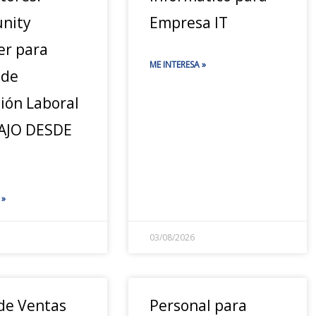
nity
Empresa IT
r para
ME INTERESA »
 de
ión Laboral
AJO DESDE
 »
03/08/2026
 de Ventas
Personal para