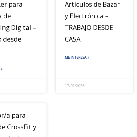
ker para
Artículos de Bazar
a de
y Electrónica –
ng Digital –
TRABAJO DESDE
o desde
CASA
ME INTERESA »
 »
17/07/2026
or/a para
de CrossFit y