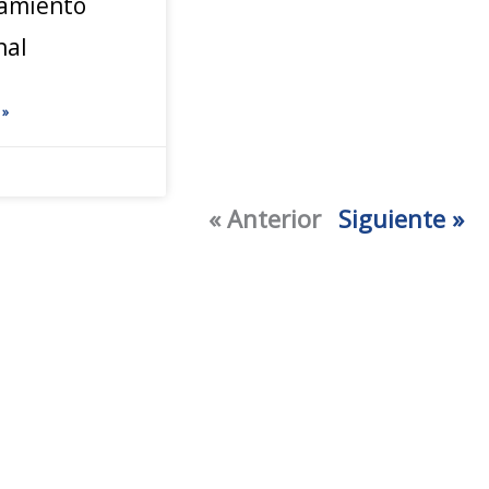
amiento
nal
 »
« Anterior
Siguiente »